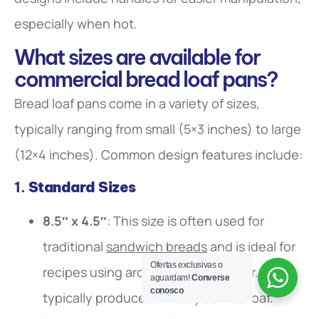
especially when hot.
What sizes are available for
commercial bread loaf pans?
Bread loaf pans come in a variety of sizes,
typically ranging from small (5×3 inches) to large
(12×4 inches). Common design features include:
1.
Standard Sizes
8.5″ x 4.5″
: This size is often used for
traditional
sandwich breads
and is ideal for
Ofertas exclusivas o
recipes using around 3 cups of flour. It
aguardam!
Converse
conosco
typically produces a nicely domed loaf.