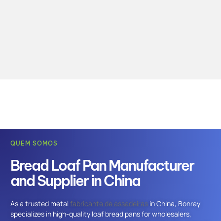
QUEM SOMOS
Bread Loaf Pan Manufacturer
and Supplier in China
As a trusted metal
fabricante de assadeiras
in China, Bonray
specializes in high-quality loaf bread pans for wholesalers,