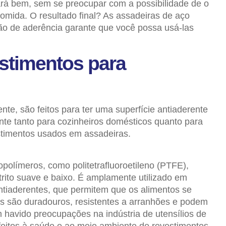
ará bem, sem se preocupar com a possibilidade de o
omida. O resultado final? As assadeiras de aço
eção de aderência garante que você possa usá-las
timentos para
e, são feitos para ter uma superfície antiaderente
ante tanto para cozinheiros domésticos quanto para
estimentos usados em assadeiras.
oropolímeros, como
politetrafluoroetileno (PTFE)
,
ito suave e baixo. É amplamente utilizado em
ntiaderentes, que permitem que os alimentos se
les são duradouros, resistentes a arranhões e podem
 havido preocupações na indústria de utensílios de
feitos à saúde e ao meio ambiente de revestimentos