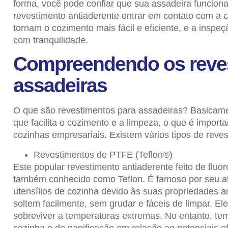
forma, você pode confiar que sua assadeira funcion
revestimento antiaderente entrar em contato com a c
tornam o cozimento mais fácil e eficiente, e a insp
com tranquilidade.
Compreendendo os reves
assadeiras
O que são revestimentos para assadeiras? Basicament
que facilita o cozimento e a limpeza, o que é import
cozinhas empresariais. Existem vários tipos de rev
Revestimentos de PTFE (
Teflon
®)
Este popular revestimento antiaderente feito de flu
também conhecido como Teflon. É famoso por seu atr
utensílios de cozinha devido às suas propriedades a
soltem facilmente, sem grudar e fáceis de limpar. E
sobreviver a temperaturas extremas. No entanto, tem
cozinha e de panificação em relação ao
potenciais e