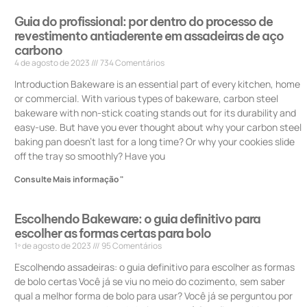
Guia do profissional: por dentro do processo de
revestimento antiaderente em assadeiras de aço
carbono
4 de agosto de 2023
734 Comentários
Introduction Bakeware is an essential part of every kitchen, home
or commercial. With various types of bakeware, carbon steel
bakeware with non-stick coating stands out for its durability and
easy-use. But have you ever thought about why your carbon steel
baking pan doesn’t last for a long time? Or why your cookies slide
off the tray so smoothly? Have you
Consulte Mais informação "
Escolhendo Bakeware: o guia definitivo para
escolher as formas certas para bolo
1º de agosto de 2023
95 Comentários
Escolhendo assadeiras: o guia definitivo para escolher as formas
de bolo certas Você já se viu no meio do cozimento, sem saber
qual a melhor forma de bolo para usar? Você já se perguntou por