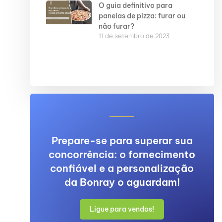
O guia definitivo para
panelas de pizza: furar ou
não furar?
11 de setembro de 2023
Prepare-se para superar sua
concorrência: o fornecimento
confiável e a personalização
da Bonray o aguardam!
Ligue para vendas!