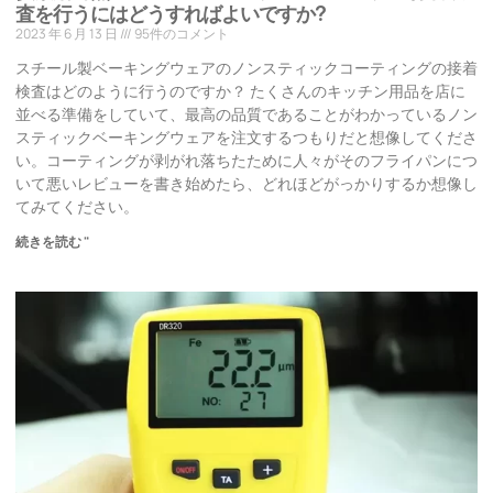
査を行うにはどうすればよいですか?
2023 年 6 月 13 日
95件のコメント
スチール製ベーキングウェアのノンスティックコーティングの接着
検査はどのように行うのですか？ たくさんのキッチン用品を店に
並べる準備をしていて、最高の品質であることがわかっているノン
スティックベーキングウェアを注文するつもりだと想像してくださ
い。コーティングが剥がれ落ちたために人々がそのフライパンにつ
いて悪いレビューを書き始めたら、どれほどがっかりするか想像し
てみてください。
続きを読む "