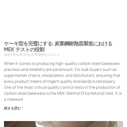
ケーキ型を完璧にする: 炭素鋼耐熱皿製造における
MEK テストの役割
2023 年 6 月 16 日
878件のコメント
When it comes to producing high-quality carbon steel bakeware,
precision and reliability are paramount. For bulk buyers such as
supermarket chains, wholesalers, and distributors, ensuring that
every product meets stringent quality standards is necessary.
One of the most critical quality control tests in the production of
carbon steel bakeware is the MEK (Methyl Ethyl Ketone) test. It is
a measure
続きを読む "