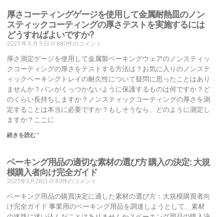
厚さコーティングゲージを使用して金属耐熱皿のノン
スティックコーティングの厚さテストを実施するには
どうすればよいですか?
2023 年 6 月 5 日
880件のコメント
厚さ測定ゲージを使用して金属製ベーキングウェアのノンスティッ
クコーティングの厚さをテストする方法は？お気に入りのノンステ
ィックベーキングトレイの耐久性について疑問に思ったことはあり
ませんか？パンがくっつかないように保護するものは何ですか？ど
のくらい長持ちしますか？ノンスティックコーティングの厚さを測
定することは本当に必要ですか？もしそうなら、どのように測定し
ますか？ここに
続きを読む "
ベーキング用品の適切な素材の選び方 購入の決定: 大規
模購入者向け完全ガイド
2023年5月28日
89件のコメント
ベーキング用品の購買決定に適した素材の選び方：大規模購買者向
け完全ガイド 事業用のベーキング用品を調達しようとして、素材
の迷路に迷い込んだことはありませんか？ベーキング用品の購入決