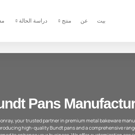
بيت
عن
منتج
دراسة الحالة
مد
undt Pans Manufactur
onray, your trusted partner in premium metal bakeware manu
n producing high-quality Bundt pans and a comprehensive rang