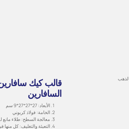
السافارين
الأبعاد: 27*27*27*9 سم
الخامة: فولاذ كربوني
معالجة السطح: طلاء مانع لل
التعبئة والتغليف: كل منها في كيس بوليباغ وا