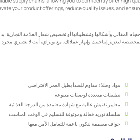
liable supply chains, allowing you to confidently offer high q
evate your product offerings, reduce quality issues, and ensure
 المقالي وأشكالها وتشطيباتها أو تخصيص شعار العلامة التجارية. بدءً
لمخصصة لتعزيز إنتاجيتك وإبهار عملائك. مع بونراي، أنت لا تشتري مجرد
مواد وطلاء مقاوم للصدأ يطيل العمر الافتراضي
تطبيقات متعددة لوصفات متنوعة
معايير تفتيش عالية مع شهادة معتمدة من الدرجة الغذائية
سلسلة توريد فعالة وموثوقة للتسليم في الوقت المناسب
حواف مصممة لتكون ناعمة للتعامل الآمن معها