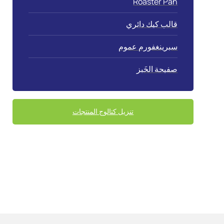
Roaster Pan
قالب كيك دائري
سبرينغفورم عموم
صفيحة الخَبز
تنزيل كتالوج المنتجات